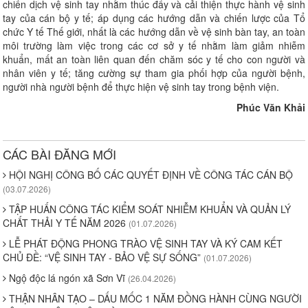
chiến dịch vệ sinh tay nhằm thúc đẩy và cải thiện thực hành vệ sinh
tay của cán bộ y tế; áp dụng các hướng dẫn và chiến lược của Tổ
chức Y tế Thế giới, nhất là các hướng dẫn về vệ sinh bàn tay, an toàn
môi trường làm việc trong các cơ sở y tế nhằm làm giảm nhiễm
khuẩn, mất an toàn liên quan đến chăm sóc y tế cho con người và
nhân viên y tế; tăng cường sự tham gia phối hợp của người bệnh,
người nhà người bệnh để thực hiện vệ sinh tay trong bệnh viện.
Phúc Văn Khải
CÁC BÀI ĐĂNG MỚI
HỘI NGHỊ CÔNG BỐ CÁC QUYẾT ĐỊNH VỀ CÔNG TÁC CÁN BỘ
(03.07.2026)
TẬP HUẤN CÔNG TÁC KIỂM SOÁT NHIỄM KHUẨN VÀ QUẢN LÝ
CHẤT THẢI Y TẾ NĂM 2026
(01.07.2026)
LỄ PHÁT ĐỘNG PHONG TRÀO VỆ SINH TAY VÀ KÝ CAM KẾT
CHỦ ĐỀ: “VỆ SINH TAY - BẢO VỆ SỰ SỐNG”
(01.07.2026)
Ngộ độc lá ngón xã Sơn Vĩ
(26.04.2026)
THẬN NHÂN TẠO – DẤU MỐC 1 NĂM ĐỒNG HÀNH CÙNG NGƯỜI