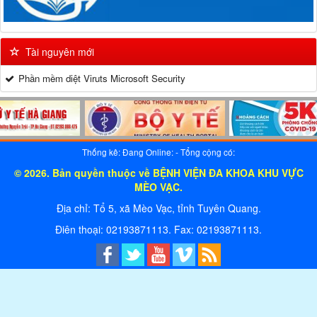
video Khám chữa bệnh tình nguyện của bệnh phụ sản TƯ tại bệnh viện
đa khoa huyện Mèo Vạc
VIDEO CLIP HƯỚNG DẪN LỰA CHỌN VÀ SỬ DỤNG KHẨU
TRANG Y TẾ, KHẨU TRANG N95 TRONG PHÒNG, CHỐNG BỆNH
Tài nguyên mới
Ruộng bậc thang Hoàng Su Phì - Amazing New Life
Phần mềm diệt Viruts Microsoft Security
Ha Giang
Hà Giang
Vũ Thắng Lợi ca ngợi chuyện tình Khâu Vai trong MV "Hương mộc
miên"
Thống kê: Đang Online:
- Tổng cộng có:
Ăn Bánh Trôi Ngô bị mốc 1 Trẻ tử vong, 6 Người nhập viện
© 2026. Bản quyền thuộc về BỆNH VIỆN ĐA KHOA KHU VỰC
Hành trình di sản. Mèo Vạc - sắc màu cao nguyên đá
MÈO VẠC.
Chuyện của đá
Địa chỉ: Tổ 5, xã Mèo Vạc, tỉnh Tuyên Quang.
VIDEO CLIP KỸ THUẬT VỆ SINH TAY ĐỂ PHÒNG VÀ KIỂM SOÁT
Điên thoại: 02193871113. Fax: 02193871113.
L Y NHIỄM SARS COV 2 TRONG CƠ SỞ KHÁM BỆNH
Phòng chống rét tại huyện Mèo Vạc