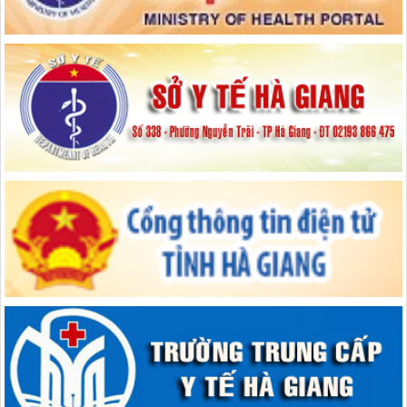
Mèo Vạc quan tâm công tác chăm sóc sức khỏe cho nhân dân - Ngày
26/02/2021
Bộ Y tế hướng dẫn điều trị F0, F1 cách ly tại nhà
Bác sĩ Tạ Tiến Mạnh Tấm gương sáng tại Bệnh viện đa khoa huyện
Mèo Vạc
Nhớ Hà Giang
Cô gái Phạm Thị Chinh có tiếp xúc gần với hai du khách đi trên chuyến
bay VN0054 có ca nhiễm Covid-19 thứ mới 17 có kết quả âm tính với
Covid-19.
S Việt Nam 02 01 2021 Những cung đường độc đáo ở Mèo Vạc
Bệnh viện đa khoa Mèo Vạc
Công tác chuẩn bị cho tết nguyên đán năm 2019 của BVĐK huyện Mèo
Vạc
Bệnh Viện đa khoa Mèo Vạc
Các y bác sĩ huyện Mèo Vạc quyết tâm thực hiện tốt nhiệm vụ tại tâm
dịch miền nam
VIDEO CLIP HƯỚNG DẪN VỆ SINH KHỬ KHUẨN BỀ MẶT MÔI
TRƯỜNG ĐỂ PHÒNG VÀ KIỂM SOÁT L Y NHIỄM SARS COV