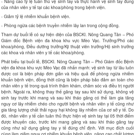
- Nâng cao tỷ lệ tuân thủ vệ sinh tay và thực hành vệ sinh tay đúng
của nhân viên y tế tại các khoa/phòng trong bệnh viện.
- Giảm tỷ lệ nhiễm khuẩn bệnh viện.
- Phòng ngừa các bệnh truyền nhiễm lây lan trong cộng đồng.
Tham dự buổi lễ có sự hiện diện của BSCKI. Nông Quang Tân – Phó
Giám đốc Bệnh viện đa khoa khu vực Mèo Vạc. Trưởng/Phó các
khoa/phòng, Điều dưỡng trưởng/Kỹ thuật viên trưởng/Hộ sinh trưởng
các khoa và nhân viên y tế các khoa/phòng.
Phát biểu tại buổi lễ, BSCKI. Nông Quang Tân – Phó Giám đốc Bệnh
viện đa khoa khu vực Mèo Vạc đã nhấn mạnh: vệ sinh tay từ lâu luôn
được coi là biện pháp đơn giản và hiệu quả để phòng ngừa nhiễm
khuẩn bệnh viện, đồng thời cũng là biện pháp bảo đảm an toàn cho
nhân viên y tế trong quá trình thăm khám, chăm sóc và điều trị người
bệnh. Ngoài ra, không thay thế găng tay sau khi sử dụng, không vệ
sinh tay trước khi mang và sau khi tháo găng có thể làm gia tăng
nguy cơ lây nhiễm chéo cho người bệnh và nhân viên y tế cũng như
gia tăng lượng chất thải nguy hại không lây nhiễm của cơ sở y tế. Do
đó, nhân viên y tế cần tuân thủ thực hiện vệ sinh tay tại 05 thời điểm
được khuyến cáo, trước khi mang găng và sau khi tháo găng tay
cũng như sử dụng găng tay y tế đúng chỉ định. Với mục đích cuối
cùng làm giảm nguy cơ nhiễm khuẩn bệnh viện, nâng cao chất lượng