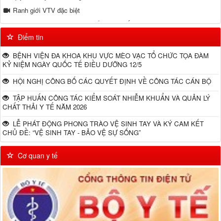
Ranh giới VTV đặc biệt
Tự hào và tôn vinh những chiến sỹ áo trắng - Ngày 25/9/2021
Điểm tin
Tăng tốc tiêm vắc xin
Bệnh viện đa khoa huyện tập huấn kỹ năng điều trị bệnh nhân Covid19
BỆNH VIỆN ĐA KHOA KHU VỰC MÈO VẠC TỔ CHỨC TỌA ĐÀM
KỶ NIỆM NGÀY QUỐC TẾ ĐIỀU DƯỠNG 12/5
Bệnh viện hữu nghị Việt Xô trao vật phẩm y tế phòng chống dịch
Covid19 cho Bệnh viện đa khoa Mèo Vạc
HỘI NGHỊ CÔNG BỐ CÁC QUYẾT ĐỊNH VỀ CÔNG TÁC CÁN BỘ
Chống dịch Covid-19
TẬP HUẤN CÔNG TÁC KIỂM SOÁT NHIỄM KHUẨN VÀ QUẢN LÝ
Nghiên cứu hiệu quả thuốc Molnupiravir điều trị COVID-19 tại cộng
CHẤT THẢI Y TẾ NĂM 2026
đồng
LỄ PHÁT ĐỘNG PHONG TRÀO VỆ SINH TAY VÀ KÝ CAM KẾT
Nhiều Trẻ bất ngờ diễn biến nặng sau khi khỏi Covid-19
CHỦ ĐỀ: “VỆ SINH TAY - BẢO VỆ SỰ SỐNG”
Trang địa phương Mèo Vạc Ngày 21 2 2022 Đài Phát thanh và Truyền
hình Hà Giang
Cơ quan y tế
Gặp mặt kỷ niệm 67 năm ngày thầy thuốc Việt Nam
Chân dung cuộc sống: Lợi ích của thông tuyến bảo hiểm y tế
Khám phá Hà Giang
Y tế huyện Mèo Vạc
Mèo Vạc - Chung tay đẩy lùi dịch bệnh COVID-19