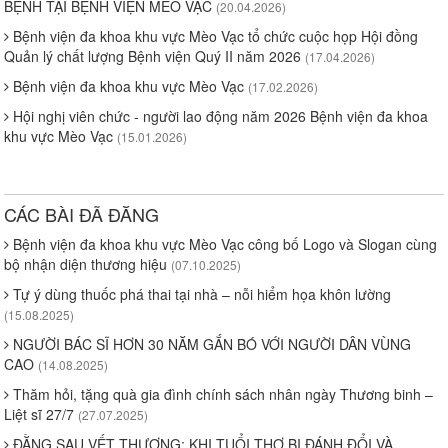
BỆNH TẠI BỆNH VIỆN MÈO VẠC
(20.04.2026)
Bệnh viện đa khoa khu vực Mèo Vạc tổ chức cuộc họp Hội đồng
Quản lý chất lượng Bệnh viện Quý II năm 2026
(17.04.2026)
Bệnh viện đa khoa khu vực Mèo Vạc
(17.02.2026)
Hội nghị viên chức - người lao động năm 2026 Bệnh viện đa khoa
khu vực Mèo Vạc
(15.01.2026)
CÁC BÀI ĐÃ ĐĂNG
Bệnh viện đa khoa khu vực Mèo Vạc công bố Logo và Slogan cùng
bộ nhận diện thương hiệu
(07.10.2025)
Tự ý dùng thuốc phá thai tại nhà – nỗi hiểm họa khôn lường
(15.08.2025)
NGƯỜI BÁC SĨ HƠN 30 NĂM GẮN BÓ VỚI NGƯỜI DÂN VÙNG
CAO
(14.08.2025)
Thăm hỏi, tặng quà gia đình chính sách nhân ngày Thương binh –
Liệt sĩ 27/7
(27.07.2025)
ĐẰNG SAU VẾT THƯƠNG: KHI TUỔI THƠ BỊ ĐÁNH ĐỔI VÀ