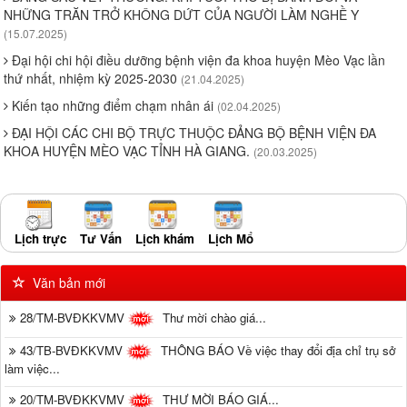
NHỮNG TRĂN TRỞ KHÔNG DỨT CỦA NGƯỜI LÀM NGHỀ Y
(15.07.2025)
Đại hội chi hội điều dưỡng bệnh viện đa khoa huyện Mèo Vạc lần
thứ nhất, nhiệm kỳ 2025-2030
(21.04.2025)
Kiến tạo những điểm chạm nhân ái
(02.04.2025)
ĐẠI HỘI CÁC CHI BỘ TRỰC THUỘC ĐẢNG BỘ BỆNH VIỆN ĐA
KHOA HUYỆN MÈO VẠC TỈNH HÀ GIANG.
(20.03.2025)
Lịch trực
Tư Vấn
Lịch khám
Lịch Mổ
Văn bản mới
28/TM-BVĐKKVMV
Thư mời chào giá...
43/TB-BVĐKKVMV
THÔNG BÁO Về việc thay đổi địa chỉ trụ sở
làm việc...
20/TM-BVĐKKVMV
THƯ MỜI BÁO GIÁ...