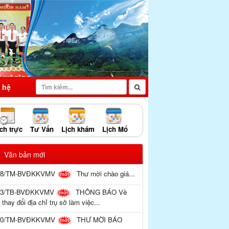
 hệ
ch trực
Tư Vấn
Lịch khám
Lịch Mổ
Văn bản mới
28/TM-BVĐKKVMV
Thư mời chào giá...
43/TB-BVĐKKVMV
THÔNG BÁO Về
 thay đổi địa chỉ trụ sở làm việc...
20/TM-BVĐKKVMV
THƯ MỜI BÁO