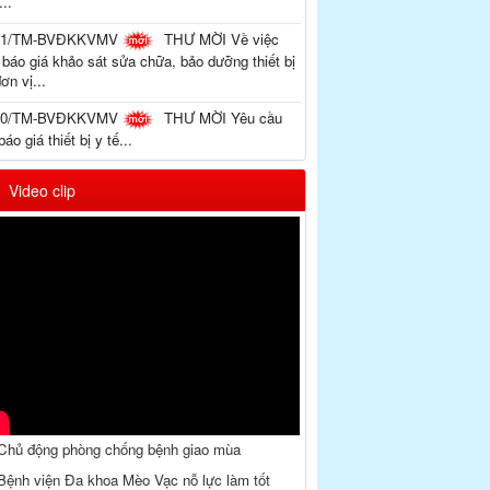
..
11/TM-BVĐKKVMV
THƯ MỜI Về việc
 báo giá khảo sát sửa chữa, bảo dưỡng thiết bị
đơn vị...
10/TM-BVĐKKVMV
THƯ MỜI Yêu cầu
báo giá thiết bị y tế...
Video clip
Chủ động phòng chống bệnh giao mùa
ệnh viện Đa khoa Mèo Vạc nỗ lực làm tốt