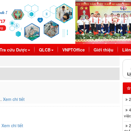
Tra cứu Dược
QLCB
VNPTOffice
Giới thiệu
Liên
Lị
..
Xem chi tiết
việc
.
Xem chi tiết