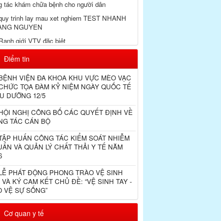
g tác khám chữa bệnh cho người dân
quy trinh lay mau xet nghiem TEST NHANH
ANG NGUYEN
anh giới VTV đặc biệt
ự hào và tôn vinh những chiến sỹ áo trắng -
Điểm tin
y 25/9/2021
ăng tốc tiêm vắc xin
ỆNH VIỆN ĐA KHOA KHU VỰC MÈO VẠC
 CHỨC TỌA ĐÀM KỶ NIỆM NGÀY QUỐC TẾ
ệnh viện đa khoa huyện tập huấn kỹ năng
U DƯỠNG 12/5
u trị bệnh nhân Covid19
ỘI NGHỊ CÔNG BỐ CÁC QUYẾT ĐỊNH VỀ
ệnh viện hữu nghị Việt Xô trao vật phẩm y tế
NG TÁC CÁN BỘ
ng chống dịch Covid19 cho Bệnh viện đa khoa
 Vạc
ẬP HUẤN CÔNG TÁC KIỂM SOÁT NHIỄM
Chống dịch Covid-19
ẨN VÀ QUẢN LÝ CHẤT THẢI Y TẾ NĂM
6
ghiên cứu hiệu quả thuốc Molnupiravir điều trị
ID-19 tại cộng đồng
Ễ PHÁT ĐỘNG PHONG TRÀO VỆ SINH
 VÀ KÝ CAM KẾT CHỦ ĐỀ: “VỆ SINH TAY -
hiều Trẻ bất ngờ diễn biến nặng sau khi khỏi
O VỆ SỰ SỐNG”
id-19
rang địa phương Mèo Vạc Ngày 21 2 2022 Đài
Cơ quan y tế
t thanh và Truyền hình Hà Giang