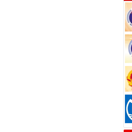
G
Na
C
bảo
M
19
khỏ
B
nhà
B
việ
C
du 
Cov
19.