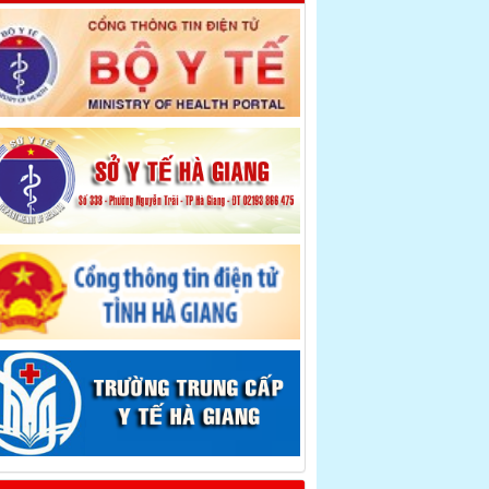
ặp mặt kỷ niệm 67 năm ngày thầy thuốc Việt
m
hân dung cuộc sống: Lợi ích của thông tuyến
 hiểm y tế
Khám phá Hà Giang
Y tế huyện Mèo Vạc
èo Vạc - Chung tay đẩy lùi dịch bệnh COVID-
Mèo Vạc quan tâm công tác chăm sóc sức
e cho nhân dân - Ngày 26/02/2021
ộ Y tế hướng dẫn điều trị F0, F1 cách ly tại
ác sĩ Tạ Tiến Mạnh Tấm gương sáng tại Bệnh
n đa khoa huyện Mèo Vạc
Nhớ Hà Giang
ô gái Phạm Thị Chinh có tiếp xúc gần với hai
khách đi trên chuyến bay VN0054 có ca nhiễm
id-19 thứ mới 17 có kết quả âm tính với Covid-